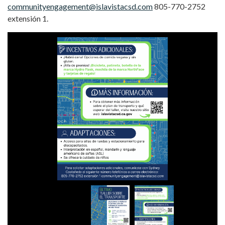
communityengagement@islavistacsd.com
805-770-2752
extensión 1.